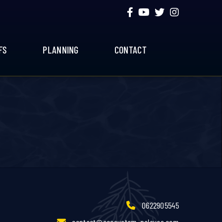
FS
PLANNING
CONTACT
0622905545
contact@ecosystem-palavas.com