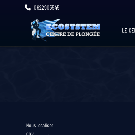
Skip
0622905545
to
content
LE C
Nous localiser
CGV