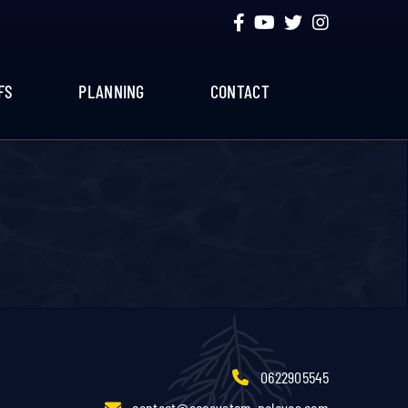
FS
PLANNING
CONTACT
0622905545
contact@ecosystem-palavas.com