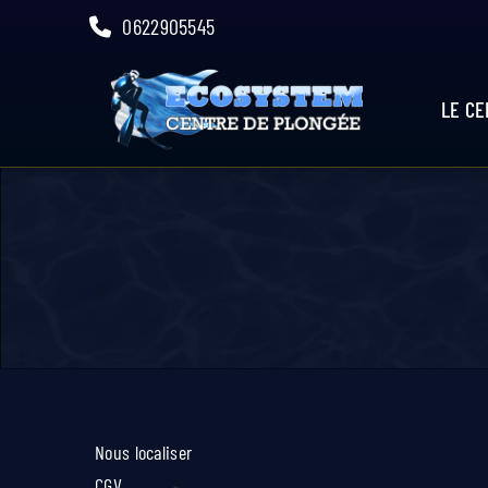
Skip
0622905545
to
content
LE C
Nous localiser
CGV