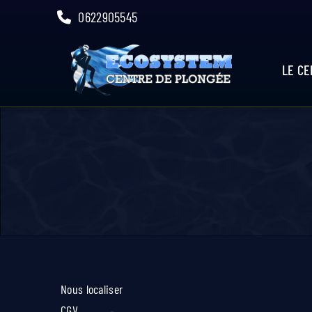
Skip
0622905545
to
content
LE C
Nous localiser
CGV