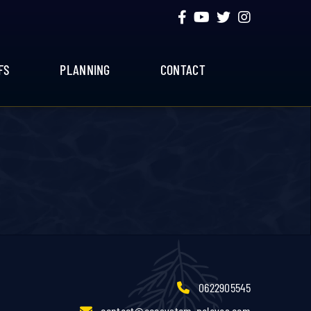
FS
PLANNING
CONTACT
0622905545
contact@ecosystem-palavas.com