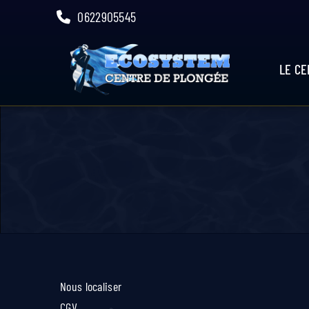
Skip
0622905545
to
content
LE C
Nous localiser
CGV