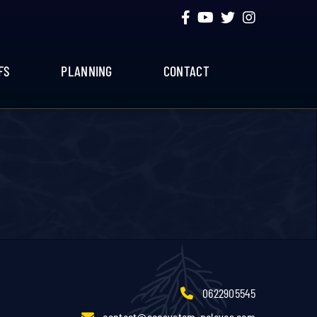
FS
PLANNING
CONTACT
0622905545
contact@ecosystem-palavas.com