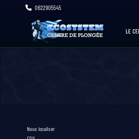
Skip
0622905545
to
content
LE C
Nous localiser
CGV