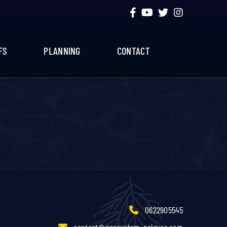
FS
PLANNING
CONTACT
0622905545
contact@ecosystem-palavas.com