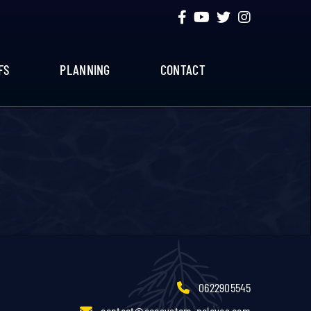
FS
PLANNING
CONTACT
0622905545
contact@ecosystem-palavas.com