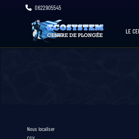
Skip
0622905545
to
content
LE C
Nous localiser
CGV