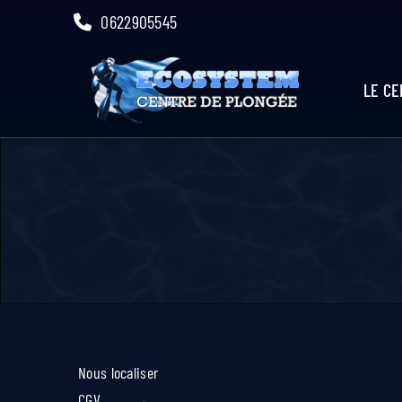
Skip
0622905545
to
content
LE C
Nous localiser
CGV