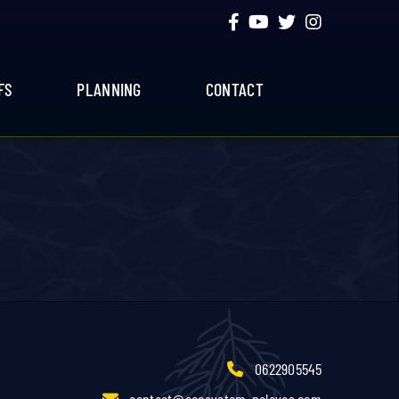
FS
PLANNING
CONTACT
0622905545
contact@ecosystem-palavas.com