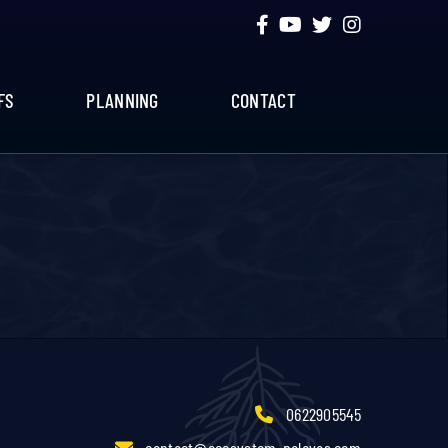
FS
PLANNING
CONTACT
0622905545
contact@ecosystem-palavas.com