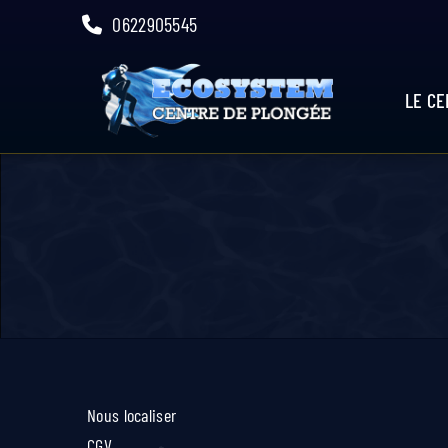
Skip
0622905545
to
content
LE C
Nous localiser
CGV