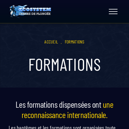
Skip
to
content
ACCUEIL
.
FORMATIONS
FORMATIONS
Les formations dispensées ont
une
reconnaissance internationale.
Les baptêmes et les formations sont organisées toute