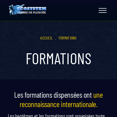
Skip
to
content
ACCUEIL
.
FORMATIONS
FORMATIONS
Les formations dispensées ont
une
reconnaissance internationale.
Les baptêmes et les formations sont organisées toute