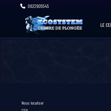
Skip
0622905545
to
content
LE C
Nous localiser
CGV