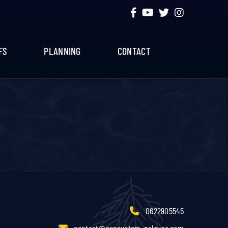
FS
PLANNING
CONTACT
0622905545
contact@ecosystem-palavas.com