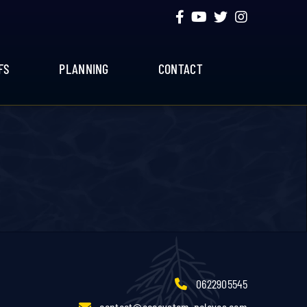
FS
PLANNING
CONTACT
0622905545
contact@ecosystem-palavas.com