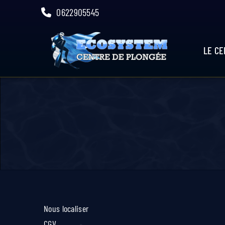
Skip
0622905545
to
content
LE C
Nous localiser
CGV