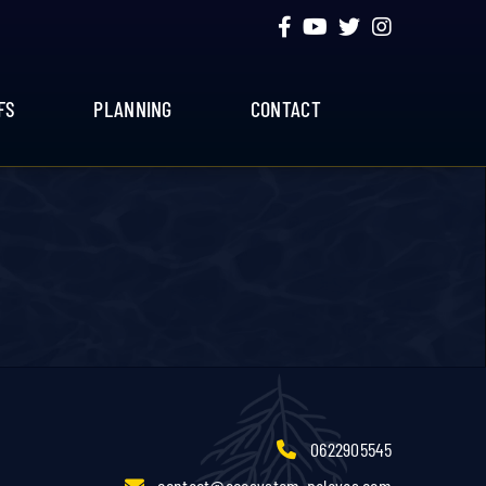
FS
PLANNING
CONTACT
0622905545
contact@ecosystem-palavas.com