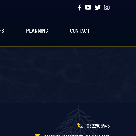
FS
PLANNING
CONTACT
0622905545
contact@ecosystem-palavas.com