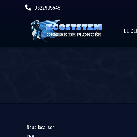
Skip
0622905545
to
content
LE C
Nous localiser
CGV