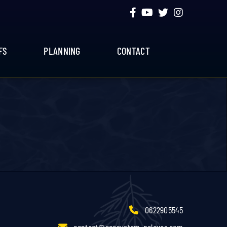
FS
PLANNING
CONTACT
0622905545
contact@ecosystem-palavas.com