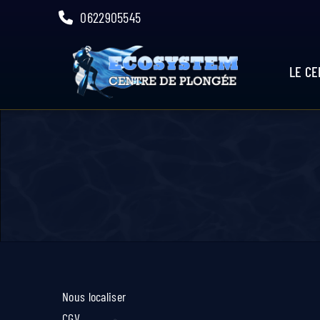
Skip
0622905545
to
content
LE C
Nous localiser
CGV