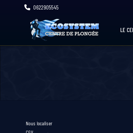
Skip
0622905545
to
content
LE C
Nous localiser
CGV