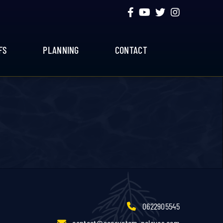
FS
PLANNING
CONTACT
0622905545
contact@ecosystem-palavas.com