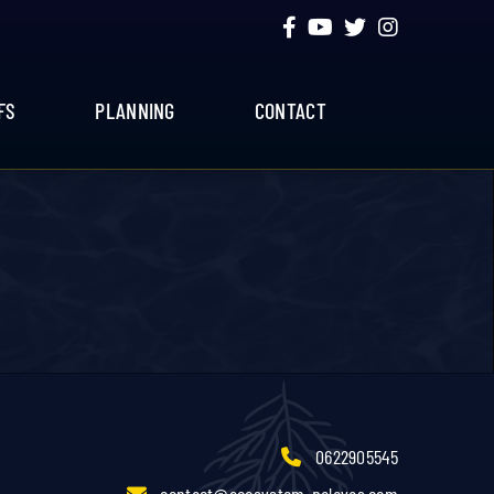
FS
PLANNING
CONTACT
0622905545
contact@ecosystem-palavas.com