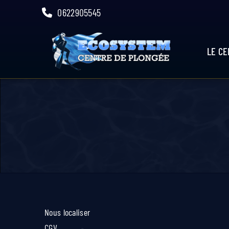
Skip
0622905545
to
content
LE C
Nous localiser
CGV