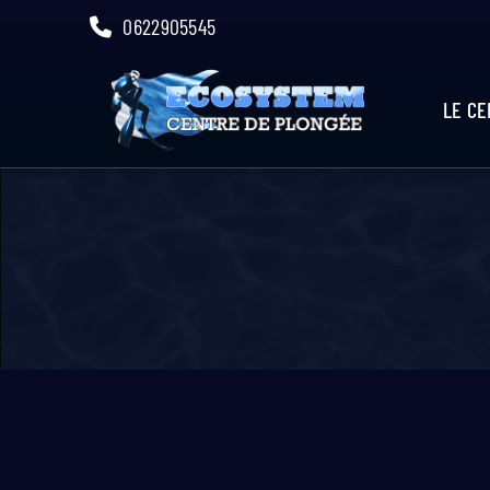
Skip
0622905545
to
content
LE C