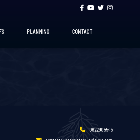
FS
PLANNING
CONTACT
0622905545
contact@ecosystem-palavas.com