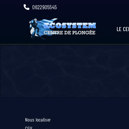
Skip
0622905545
to
content
LE C
Nous localiser
CGV