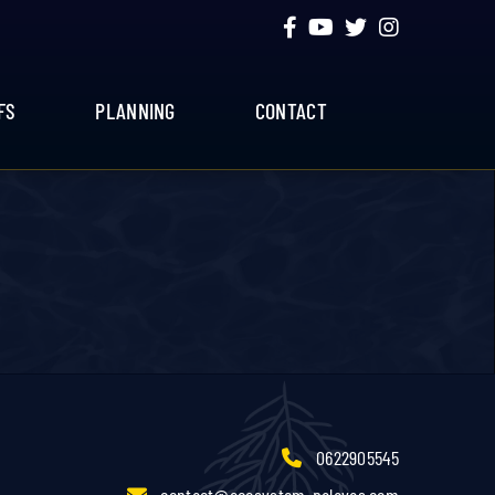
FS
PLANNING
CONTACT
0622905545
contact@ecosystem-palavas.com