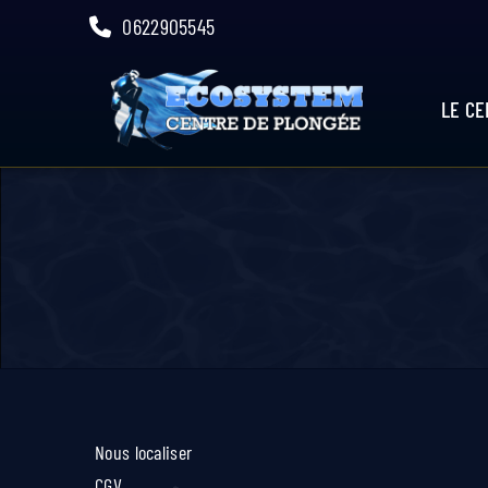
Skip
0622905545
to
content
LE C
Nous localiser
CGV